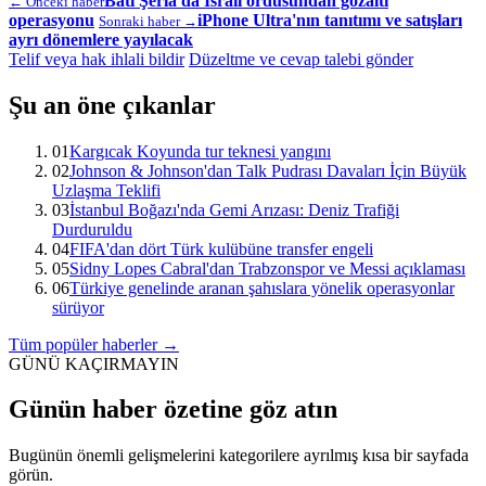
Batı Şeria'da İsrail ordusundan gözaltı
← Önceki haber
operasyonu
iPhone Ultra'nın tanıtımı ve satışları
Sonraki haber →
ayrı dönemlere yayılacak
Telif veya hak ihlali bildir
Düzeltme ve cevap talebi gönder
Şu an öne çıkanlar
01
Kargıcak Koyunda tur teknesi yangını
02
Johnson & Johnson'dan Talk Pudrası Davaları İçin Büyük
Uzlaşma Teklifi
03
İstanbul Boğazı'nda Gemi Arızası: Deniz Trafiği
Durduruldu
04
FIFA'dan dört Türk kulübüne transfer engeli
05
Sidny Lopes Cabral'dan Trabzonspor ve Messi açıklaması
06
Türkiye genelinde aranan şahıslara yönelik operasyonlar
sürüyor
Tüm popüler haberler →
GÜNÜ KAÇIRMAYIN
Günün haber özetine göz atın
Bugünün önemli gelişmelerini kategorilere ayrılmış kısa bir sayfada
görün.