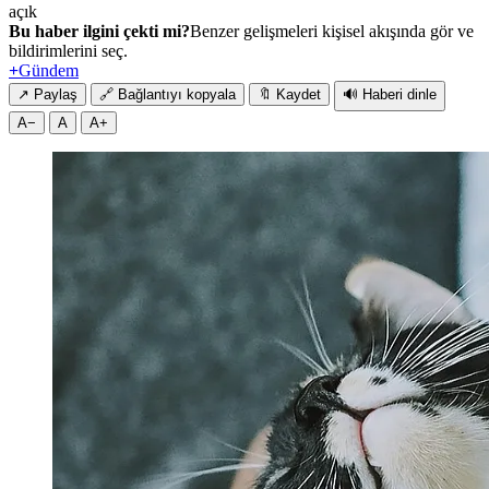
açık
Bu haber ilgini çekti mi?
Benzer gelişmeleri kişisel akışında gör ve
bildirimlerini seç.
+
Gündem
↗
Paylaş
🔗
Bağlantıyı kopyala
🔖
Kaydet
🔊
Haberi dinle
A−
A
A+