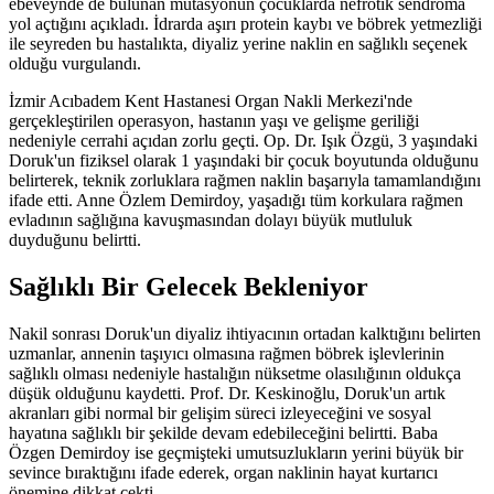
ebeveynde de bulunan mutasyonun çocuklarda nefrotik sendroma
yol açtığını açıkladı. İdrarda aşırı protein kaybı ve böbrek yetmezliği
ile seyreden bu hastalıkta, diyaliz yerine naklin en sağlıklı seçenek
olduğu vurgulandı.
İzmir Acıbadem Kent Hastanesi Organ Nakli Merkezi'nde
gerçekleştirilen operasyon, hastanın yaşı ve gelişme geriliği
nedeniyle cerrahi açıdan zorlu geçti. Op. Dr. Işık Özgü, 3 yaşındaki
Doruk'un fiziksel olarak 1 yaşındaki bir çocuk boyutunda olduğunu
belirterek, teknik zorluklara rağmen naklin başarıyla tamamlandığını
ifade etti. Anne Özlem Demirdoy, yaşadığı tüm korkulara rağmen
evladının sağlığına kavuşmasından dolayı büyük mutluluk
duyduğunu belirtti.
Sağlıklı Bir Gelecek Bekleniyor
Nakil sonrası Doruk'un diyaliz ihtiyacının ortadan kalktığını belirten
uzmanlar, annenin taşıyıcı olmasına rağmen böbrek işlevlerinin
sağlıklı olması nedeniyle hastalığın nüksetme olasılığının oldukça
düşük olduğunu kaydetti. Prof. Dr. Keskinoğlu, Doruk'un artık
akranları gibi normal bir gelişim süreci izleyeceğini ve sosyal
hayatına sağlıklı bir şekilde devam edebileceğini belirtti. Baba
Özgen Demirdoy ise geçmişteki umutsuzlukların yerini büyük bir
sevince bıraktığını ifade ederek, organ naklinin hayat kurtarıcı
önemine dikkat çekti.