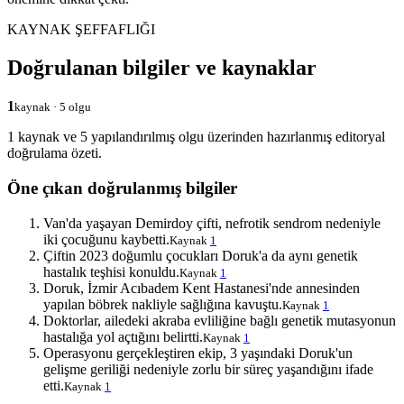
KAYNAK ŞEFFAFLIĞI
Doğrulanan bilgiler ve kaynaklar
1
kaynak · 5 olgu
1 kaynak ve 5 yapılandırılmış olgu üzerinden hazırlanmış editoryal
doğrulama özeti.
Öne çıkan doğrulanmış bilgiler
Van'da yaşayan Demirdoy çifti, nefrotik sendrom nedeniyle
iki çocuğunu kaybetti.
Kaynak
1
Çiftin 2023 doğumlu çocukları Doruk'a da aynı genetik
hastalık teşhisi konuldu.
Kaynak
1
Doruk, İzmir Acıbadem Kent Hastanesi'nde annesinden
yapılan böbrek nakliyle sağlığına kavuştu.
Kaynak
1
Doktorlar, ailedeki akraba evliliğine bağlı genetik mutasyonun
hastalığa yol açtığını belirtti.
Kaynak
1
Operasyonu gerçekleştiren ekip, 3 yaşındaki Doruk'un
gelişme geriliği nedeniyle zorlu bir süreç yaşandığını ifade
etti.
Kaynak
1