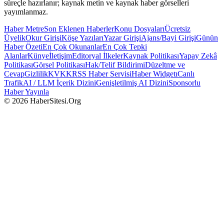
süreçle hazırlanır; kaynak metin ve kaynak haber görselleri
yayımlanmaz.
Haber Metre
Son Eklenen Haberler
Konu Dosyaları
Ücretsiz
Üyelik
Okur Girişi
Köşe Yazıları
Yazar Girişi
Ajans/Bayi Girişi
Günün
Haber Özeti
En Çok Okunanlar
En Çok Tepki
Alanlar
Künye
İletişim
Editoryal İlkeler
Kaynak Politikası
Yapay Zekâ
Politikası
Görsel Politikası
Hak/Telif Bildirimi
Düzeltme ve
Cevap
Gizlilik
KVKK
RSS Haber Servisi
Haber Widgetı
Canlı
Trafik
AI / LLM İçerik Dizini
Genişletilmiş AI Dizini
Sponsorlu
Haber Yayınla
© 2026 HaberSitesi.Org