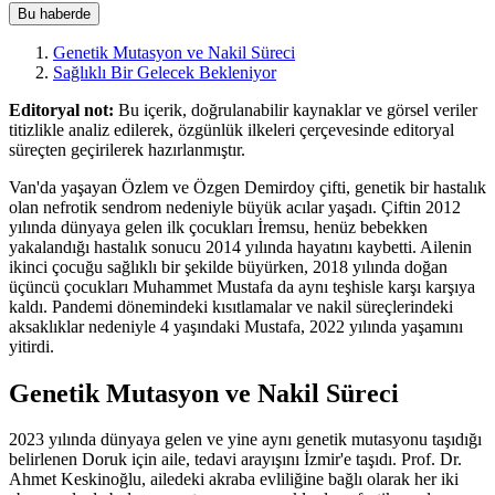
Bu haberde
Genetik Mutasyon ve Nakil Süreci
Sağlıklı Bir Gelecek Bekleniyor
Editoryal not:
Bu içerik, doğrulanabilir kaynaklar ve görsel veriler
titizlikle analiz edilerek, özgünlük ilkeleri çerçevesinde editoryal
süreçten geçirilerek hazırlanmıştır.
Van'da yaşayan Özlem ve Özgen Demirdoy çifti, genetik bir hastalık
olan nefrotik sendrom nedeniyle büyük acılar yaşadı. Çiftin 2012
yılında dünyaya gelen ilk çocukları İremsu, henüz bebekken
yakalandığı hastalık sonucu 2014 yılında hayatını kaybetti. Ailenin
ikinci çocuğu sağlıklı bir şekilde büyürken, 2018 yılında doğan
üçüncü çocukları Muhammet Mustafa da aynı teşhisle karşı karşıya
kaldı. Pandemi dönemindeki kısıtlamalar ve nakil süreçlerindeki
aksaklıklar nedeniyle 4 yaşındaki Mustafa, 2022 yılında yaşamını
yitirdi.
Genetik Mutasyon ve Nakil Süreci
2023 yılında dünyaya gelen ve yine aynı genetik mutasyonu taşıdığı
belirlenen Doruk için aile, tedavi arayışını İzmir'e taşıdı. Prof. Dr.
Ahmet Keskinoğlu, ailedeki akraba evliliğine bağlı olarak her iki