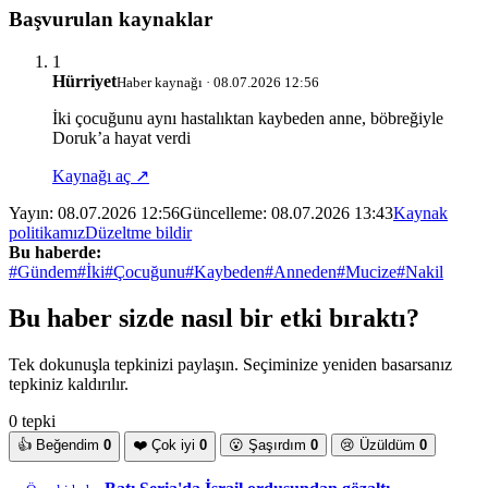
Başvurulan kaynaklar
1
Hürriyet
Haber kaynağı · 08.07.2026 12:56
İki çocuğunu aynı hastalıktan kaybeden anne, böbreğiyle
Doruk’a hayat verdi
Kaynağı aç ↗
Yayın:
08.07.2026 12:56
Güncelleme:
08.07.2026 13:43
Kaynak
politikamız
Düzeltme bildir
Bu haberde:
#Gündem
#İki
#Çocuğunu
#Kaybeden
#Anneden
#Mucize
#Nakil
Bu haber sizde nasıl bir etki bıraktı?
Tek dokunuşla tepkinizi paylaşın. Seçiminize yeniden basarsanız
tepkiniz kaldırılır.
0 tepki
👍
Beğendim
0
❤️
Çok iyi
0
😮
Şaşırdım
0
😢
Üzüldüm
0