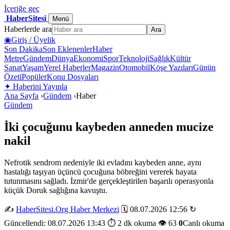
İçeriğe geç
HaberSitesi
Menü
Haberlerde ara
Ara
◉
Giriş / Üyelik
Son Dakika
Son Eklenenler
Haber
Metre
Gündem
Dünya
Ekonomi
Spor
Teknoloji
Sağlık
Kültür
Sanat
Yaşam
Yerel Haberler
Magazin
Otomobil
Köşe Yazıları
Günün
Özeti
Popüler
Konu Dosyaları
✦
Haberini Yayınla
Ana Sayfa
›
Gündem
›
Haber
Gündem
İki çocuğunu kaybeden anneden mucize
nakil
Nefrotik sendrom nedeniyle iki evladını kaybeden anne, aynı
hastalığı taşıyan üçüncü çocuğuna böbreğini vererek hayata
tutunmasını sağladı. İzmir'de gerçekleştirilen başarılı operasyonla
küçük Doruk sağlığına kavuştu.
✍️
HaberSitesi.Org Haber Merkezi
🗓️ 08.07.2026 12:56
↻
Güncellendi: 08.07.2026 13:43
⏱️ 2 dk okuma
👁️ 63
0
Canlı okuma