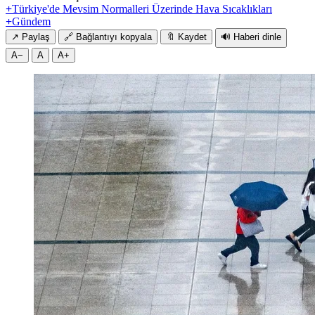
+
Türkiye'de Mevsim Normalleri Üzerinde Hava Sıcaklıkları
+
Gündem
↗
Paylaş
🔗
Bağlantıyı kopyala
🔖
Kaydet
🔊
Haberi dinle
A−
A
A+