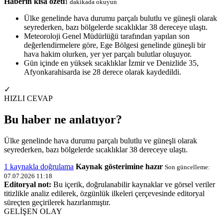
Haberin kısa özeti
1 dakikada okuyun
Ülke genelinde hava durumu parçalı bulutlu ve güneşli olarak
seyrederken, bazı bölgelerde sıcaklıklar 38 dereceye ulaştı.
Meteoroloji Genel Müdürlüğü tarafından yapılan son
değerlendirmelere göre, Ege Bölgesi genelinde güneşli bir
hava hakim olurken, yer yer parçalı bulutlar oluşuyor.
Gün içinde en yüksek sıcaklıklar İzmir ve Denizlide 35,
Afyonkarahisarda ise 28 derece olarak kaydedildi.
✓
HIZLI CEVAP
Bu haber ne anlatıyor?
Ülke genelinde hava durumu parçalı bulutlu ve güneşli olarak
seyrederken, bazı bölgelerde sıcaklıklar 38 dereceye ulaştı.
1 kaynakla doğrulama
Kaynak gösterimine hazır
Son güncelleme:
07.07.2026 11:18
Editoryal not:
Bu içerik, doğrulanabilir kaynaklar ve görsel veriler
titizlikle analiz edilerek, özgünlük ilkeleri çerçevesinde editoryal
süreçten geçirilerek hazırlanmıştır.
GELİŞEN OLAY