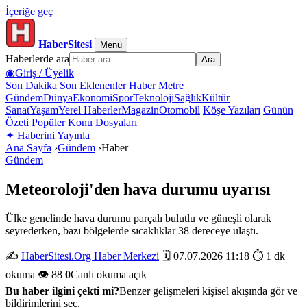
İçeriğe geç
HaberSitesi
Menü
Haberlerde ara
Ara
◉
Giriş / Üyelik
Son Dakika
Son Eklenenler
Haber Metre
Gündem
Dünya
Ekonomi
Spor
Teknoloji
Sağlık
Kültür
Sanat
Yaşam
Yerel Haberler
Magazin
Otomobil
Köşe Yazıları
Günün
Özeti
Popüler
Konu Dosyaları
✦
Haberini Yayınla
Ana Sayfa
›
Gündem
›
Haber
Gündem
Meteoroloji'den hava durumu uyarısı
Ülke genelinde hava durumu parçalı bulutlu ve güneşli olarak
seyrederken, bazı bölgelerde sıcaklıklar 38 dereceye ulaştı.
✍️
HaberSitesi.Org Haber Merkezi
🗓️ 07.07.2026 11:18
⏱️ 1 dk
okuma
👁️ 88
0
Canlı okuma açık
Bu haber ilgini çekti mi?
Benzer gelişmeleri kişisel akışında gör ve
bildirimlerini seç.