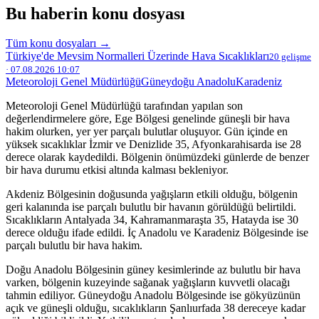
Bu haberin konu dosyası
Tüm konu dosyaları →
Türkiye'de Mevsim Normalleri Üzerinde Hava Sıcaklıkları
20 gelişme
· 07.08.2026 10:07
Meteoroloji Genel Müdürlüğü
Güneydoğu Anadolu
Karadeniz
Meteoroloji Genel Müdürlüğü tarafından yapılan son
değerlendirmelere göre, Ege Bölgesi genelinde güneşli bir hava
hakim olurken, yer yer parçalı bulutlar oluşuyor. Gün içinde en
yüksek sıcaklıklar İzmir ve Denizlide 35, Afyonkarahisarda ise 28
derece olarak kaydedildi. Bölgenin önümüzdeki günlerde de benzer
bir hava durumu etkisi altında kalması bekleniyor.
Akdeniz Bölgesinin doğusunda yağışların etkili olduğu, bölgenin
geri kalanında ise parçalı bulutlu bir havanın görüldüğü belirtildi.
Sıcaklıkların Antalyada 34, Kahramanmaraşta 35, Hatayda ise 30
derece olduğu ifade edildi. İç Anadolu ve Karadeniz Bölgesinde ise
parçalı bulutlu bir hava hakim.
Doğu Anadolu Bölgesinin güney kesimlerinde az bulutlu bir hava
varken, bölgenin kuzeyinde sağanak yağışların kuvvetli olacağı
tahmin ediliyor. Güneydoğu Anadolu Bölgesinde ise gökyüzünün
açık ve güneşli olduğu, sıcaklıkların Şanlıurfada 38 dereceye kadar