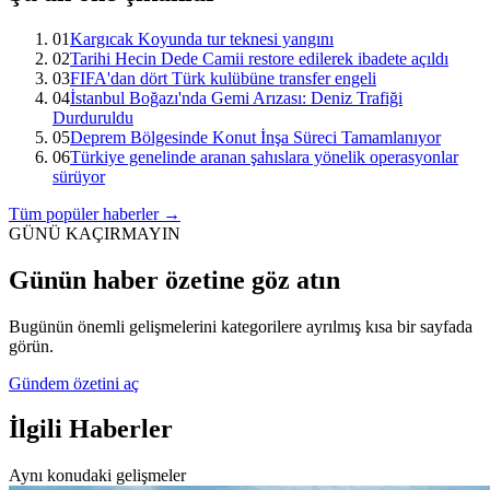
01
Kargıcak Koyunda tur teknesi yangını
02
Tarihi Hecin Dede Camii restore edilerek ibadete açıldı
03
FIFA'dan dört Türk kulübüne transfer engeli
04
İstanbul Boğazı'nda Gemi Arızası: Deniz Trafiği
Durduruldu
05
Deprem Bölgesinde Konut İnşa Süreci Tamamlanıyor
06
Türkiye genelinde aranan şahıslara yönelik operasyonlar
sürüyor
Tüm popüler haberler →
GÜNÜ KAÇIRMAYIN
Günün haber özetine göz atın
Bugünün önemli gelişmelerini kategorilere ayrılmış kısa bir sayfada
görün.
Gündem özetini aç
İlgili Haberler
Aynı konudaki gelişmeler