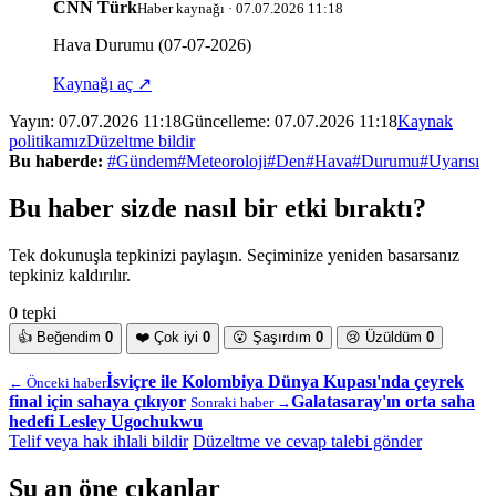
CNN Türk
Haber kaynağı · 07.07.2026 11:18
Hava Durumu (07-07-2026)
Kaynağı aç ↗
Yayın:
07.07.2026 11:18
Güncelleme:
07.07.2026 11:18
Kaynak
politikamız
Düzeltme bildir
Bu haberde:
#Gündem
#Meteoroloji
#Den
#Hava
#Durumu
#Uyarısı
Bu haber sizde nasıl bir etki bıraktı?
Tek dokunuşla tepkinizi paylaşın. Seçiminize yeniden basarsanız
tepkiniz kaldırılır.
0 tepki
👍
Beğendim
0
❤️
Çok iyi
0
😮
Şaşırdım
0
😢
Üzüldüm
0
İsviçre ile Kolombiya Dünya Kupası'nda çeyrek
← Önceki haber
final için sahaya çıkıyor
Galatasaray'ın orta saha
Sonraki haber →
hedefi Lesley Ugochukwu
Telif veya hak ihlali bildir
Düzeltme ve cevap talebi gönder
Şu an öne çıkanlar