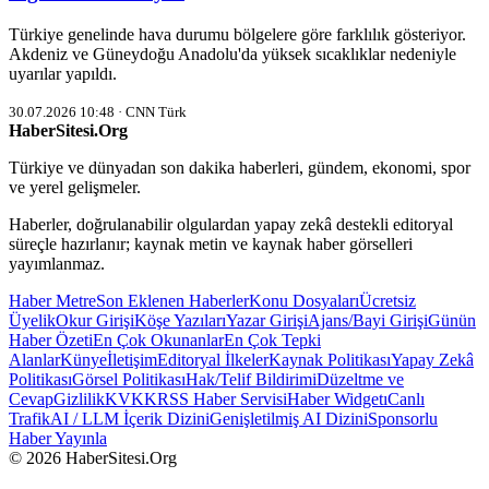
Türkiye genelinde hava durumu bölgelere göre farklılık gösteriyor.
Akdeniz ve Güneydoğu Anadolu'da yüksek sıcaklıklar nedeniyle
uyarılar yapıldı.
30.07.2026 10:48 · CNN Türk
HaberSitesi.Org
Türkiye ve dünyadan son dakika haberleri, gündem, ekonomi, spor
ve yerel gelişmeler.
Haberler, doğrulanabilir olgulardan yapay zekâ destekli editoryal
süreçle hazırlanır; kaynak metin ve kaynak haber görselleri
yayımlanmaz.
Haber Metre
Son Eklenen Haberler
Konu Dosyaları
Ücretsiz
Üyelik
Okur Girişi
Köşe Yazıları
Yazar Girişi
Ajans/Bayi Girişi
Günün
Haber Özeti
En Çok Okunanlar
En Çok Tepki
Alanlar
Künye
İletişim
Editoryal İlkeler
Kaynak Politikası
Yapay Zekâ
Politikası
Görsel Politikası
Hak/Telif Bildirimi
Düzeltme ve
Cevap
Gizlilik
KVKK
RSS Haber Servisi
Haber Widgetı
Canlı
Trafik
AI / LLM İçerik Dizini
Genişletilmiş AI Dizini
Sponsorlu
Haber Yayınla
© 2026 HaberSitesi.Org