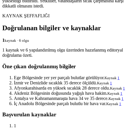
yükseldiği bildirildi. Yetkililer, vatandaşların sıcak çarpmasına karşı
dikkatli olmasını istedi.
KAYNAK ŞEFFAFLIĞI
Doğrulanan bilgiler ve kaynaklar
1
kaynak · 6 olgu
1 kaynak ve 6 yapılandırılmış olgu üzerinden hazırlanmış editoryal
doğrulama özeti.
Öne çıkan doğrulanmış bilgiler
Ege Bölgesinde yer yer parçalı bulutlar görülüyor.
Kaynak
1
İzmir ve Denizlide sıcaklık 35 derece ölçüldü.
Kaynak
1
Afyonkarahisarda en yüksek sıcaklık 28 derece oldu.
Kaynak
1
Akdeniz Bölgesinin doğusunda yağışlı hava hakim.
Kaynak
1
Antalya ve Kahramanmaraşta hava 34 ve 35 derece.
Kaynak
1
İç Anadolu Bölgesinde parçalı bulutlu bir hava var.
Kaynak
1
Başvurulan kaynaklar
1