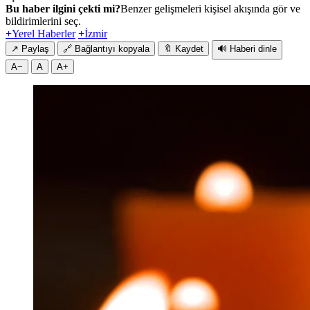
Bu haber ilgini çekti mi?
Benzer gelişmeleri kişisel akışında gör ve
bildirimlerini seç.
+
Yerel Haberler
+
İzmir
↗
Paylaş
🔗
Bağlantıyı kopyala
🔖
Kaydet
🔊
Haberi dinle
A−
A
A+