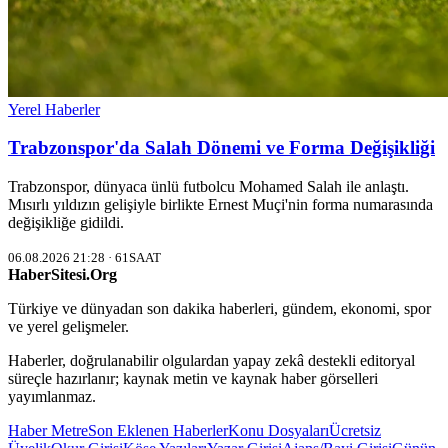
Yerel Haberler
Trabzonspor'da Salah Dönemi ve Forma Değişikliği
Trabzonspor, dünyaca ünlü futbolcu Mohamed Salah ile anlaştı.
Mısırlı yıldızın gelişiyle birlikte Ernest Muçi'nin forma numarasında
değişikliğe gidildi.
06.08.2026 21:28 · 61SAAT
HaberSitesi.Org
Türkiye ve dünyadan son dakika haberleri, gündem, ekonomi, spor
ve yerel gelişmeler.
Haberler, doğrulanabilir olgulardan yapay zekâ destekli editoryal
süreçle hazırlanır; kaynak metin ve kaynak haber görselleri
yayımlanmaz.
Haber Metre
Son Eklenen Haberler
Konu Dosyaları
Ücretsiz