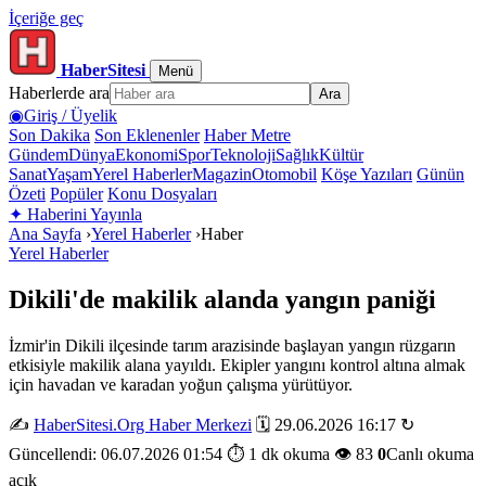
İçeriğe geç
HaberSitesi
Menü
Haberlerde ara
Ara
◉
Giriş / Üyelik
Son Dakika
Son Eklenenler
Haber Metre
Gündem
Dünya
Ekonomi
Spor
Teknoloji
Sağlık
Kültür
Sanat
Yaşam
Yerel Haberler
Magazin
Otomobil
Köşe Yazıları
Günün
Özeti
Popüler
Konu Dosyaları
✦
Haberini Yayınla
Ana Sayfa
›
Yerel Haberler
›
Haber
Yerel Haberler
Dikili'de makilik alanda yangın paniği
İzmir'in Dikili ilçesinde tarım arazisinde başlayan yangın rüzgarın
etkisiyle makilik alana yayıldı. Ekipler yangını kontrol altına almak
için havadan ve karadan yoğun çalışma yürütüyor.
✍️
HaberSitesi.Org Haber Merkezi
🗓️ 29.06.2026 16:17
↻
Güncellendi: 06.07.2026 01:54
⏱️ 1 dk okuma
👁️ 83
0
Canlı okuma
açık