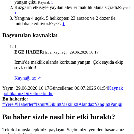
yangın çıktı.
Kaynak
1
Rüzgarın etkisiyle yayılan alevler makilik alana sıçradı.
Kaynak
1
Yangına 4 uçak, 5 helikopter, 23 arazöz ve 2 dozer ile
müdahale ediliyor.
Kaynak
1
Başvurulan kaynaklar
1
EGE HABER
Haber kaynağı · 29.06.2026 16:17
İzmir'de makilik alanda korkutan yangın: Çok sayıda ekip
sevk edildi!
Kaynağı aç ↗
Yayın:
29.06.2026 16:17
Güncelleme:
06.07.2026 01:54
Kaynak
politikamız
Düzeltme bildir
Bu haberde:
#Yerel
#Haberler
#İzmir
#Dikili
#Makilik
#Alanda
#Yangın
#Paniği
Bu haber sizde nasıl bir etki bıraktı?
Tek dokunuşla tepkinizi paylaşın. Seçiminize yeniden basarsanız