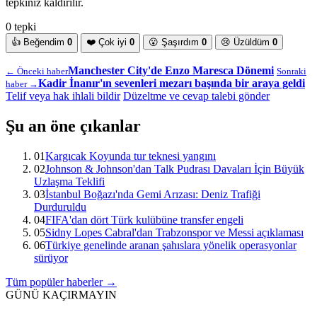
tepkiniz kaldırılır.
0 tepki
👍
Beğendim
0
❤️
Çok iyi
0
😮
Şaşırdım
0
😢
Üzüldüm
0
Manchester City'de Enzo Maresca Dönemi
← Önceki haber
Sonraki
Kadir İnanır'ın sevenleri mezarı başında bir araya geldi
haber →
Telif veya hak ihlali bildir
Düzeltme ve cevap talebi gönder
Şu an öne çıkanlar
01
Kargıcak Koyunda tur teknesi yangını
02
Johnson & Johnson'dan Talk Pudrası Davaları İçin Büyük
Uzlaşma Teklifi
03
İstanbul Boğazı'nda Gemi Arızası: Deniz Trafiği
Durduruldu
04
FIFA'dan dört Türk kulübüne transfer engeli
05
Sidny Lopes Cabral'dan Trabzonspor ve Messi açıklaması
06
Türkiye genelinde aranan şahıslara yönelik operasyonlar
sürüyor
Tüm popüler haberler →
GÜNÜ KAÇIRMAYIN