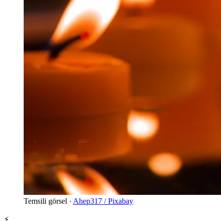
Temsili görsel ·
Ahep317 / Pixabay
⚡