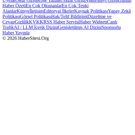
Üyelik
Okur Girişi
Köşe Yazıları
Yazar Girişi
Ajans/Bayi Girişi
Günün
Haber Özeti
En Çok Okunanlar
En Çok Tepki
Alanlar
Künye
İletişim
Editoryal İlkeler
Kaynak Politikası
Yapay Zekâ
Politikası
Görsel Politikası
Hak/Telif Bildirimi
Düzeltme ve
Cevap
Gizlilik
KVKK
RSS Haber Servisi
Haber Widgetı
Canlı
Trafik
AI / LLM İçerik Dizini
Genişletilmiş AI Dizini
Sponsorlu
Haber Yayınla
© 2026 HaberSitesi.Org