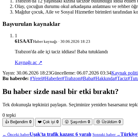
Trabzon'da 12 yaşındaki kızına tacizde bulunduğu iddia edilen 
Olay, çocuğun durumu okul arkadaşına anlatması ve rehber öğret
Mağdur çocuk, Aile ve Sosyal Hizmetler birimleri tarafından kor
Başvurulan kaynaklar
1
61SAAT
Haber kaynağı · 30.06.2026 18:23
Trabzon'da aile içi taciz iddiası! Baba tutuklandı
Kaynağı aç ↗
Yayın:
30.06.2026 18:23
Güncelleme:
06.07.2026 03:34
Kaynak polit
Bu haberde:
#Yerel
#Haberler
#Trabzon
#Baba
#Hakkında
#Taciz
#Tut
Bu haber sizde nasıl bir etki bıraktı?
Tek dokunuşla tepkinizi paylaşın. Seçiminize yeniden basarsanız tepkin
0 tepki
👍
Beğendim
0
❤️
Çok iyi
0
😮
Şaşırdım
0
😢
Üzüldüm
0
Uşak'ta trafik kazası: 6 yaralı
Türkiye'
← Önceki haber
Sonraki haber →