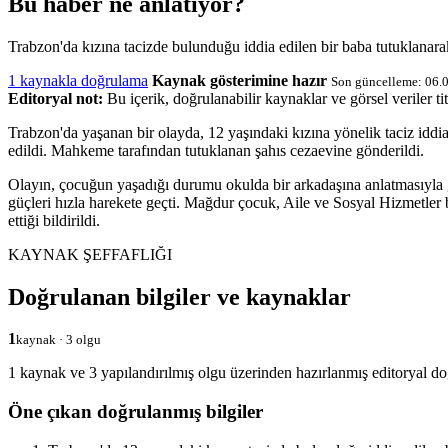
Bu haber ne anlatıyor?
Trabzon'da kızına tacizde bulunduğu iddia edilen bir baba tutuklanar
1 kaynakla doğrulama
Kaynak gösterimine hazır
Son güncelleme: 06.
Editoryal not:
Bu içerik, doğrulanabilir kaynaklar ve görsel veriler tit
Trabzon'da yaşanan bir olayda, 12 yaşındaki kızına yönelik taciz iddia
edildi. Mahkeme tarafından tutuklanan şahıs cezaevine gönderildi.
Olayın, çocuğun yaşadığı durumu okulda bir arkadaşına anlatmasıyla g
güçleri hızla harekete geçti. Mağdur çocuk, Aile ve Sosyal Hizmetler bi
ettiği bildirildi.
KAYNAK ŞEFFAFLIĞI
Doğrulanan bilgiler ve kaynaklar
1
kaynak · 3 olgu
1 kaynak ve 3 yapılandırılmış olgu üzerinden hazırlanmış editoryal do
Öne çıkan doğrulanmış bilgiler