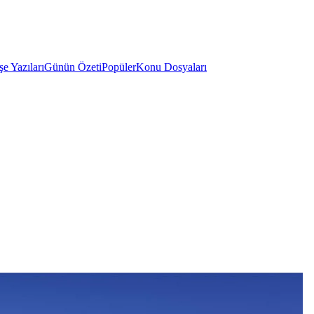
e Yazıları
Günün Özeti
Popüler
Konu Dosyaları