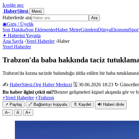
İçeriğe geç
HaberSitesi
Menü
Haberlerde ara
Ara
◉
Giriş / Üyelik
Son Dakika
Son Eklenenler
Haber Metre
Gündem
Dünya
Ekonomi
Spor
✦
Haberini Yayınla
Ana Sayfa
›
Yerel Haberler
›
Haber
Yerel Haberler
Trabzon'da baba hakkında taciz tutuklama
Trabzon'da kızına tacizde bulunduğu iddia edilen bir baba tutuklanar
✍️
HaberSitesi.Org Haber Merkezi
🗓️ 30.06.2026 18:23
↻ Güncellen
Bu haber ilgini çekti mi?
Benzer gelişmeleri kişisel akışında gör ve bi
+
Yerel Haberler
+
Trabzon
↗
Paylaş
🔗
Bağlantıyı kopyala
🔖
Kaydet
🔊
Haberi dinle
A−
A
A+