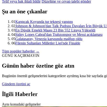
Telif veya hak ihlali bildir
Düzeltme ve cevap talebi gönder
Şu an öne çıkanlar
01
Kargıcak Koyunda tur teknesi yangını
02
Johnson & Johnson'dan Talk Pudrası Davaları İçin Büyük Uz
03
En Düşük Emekli Maaşı 23 Bin 552 Liraya Yükseldi
04
Sidny Lopes Cabral'dan Trabzonspor ve Messi açıklaması
05
Galatasaray, Venezia karşısında mağlup oldu
06
Filenin Sultanları Milletler Ligi'nde Finalde
Tüm popüler haberler →
GÜNÜ KAÇIRMAYIN
Günün haber özetine göz atın
Bugünün önemli gelişmelerini kategorilere ayrılmış kısa bir sayfada g
Gündem özetini aç
İlgili Haberler
Aynı konudaki gelişmeler