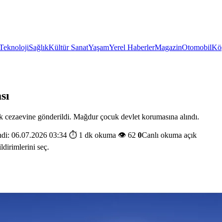
Teknoloji
Sağlık
Kültür Sanat
Yaşam
Yerel Haberler
Magazin
Otomobil
Köş
sı
ak cezaevine gönderildi. Mağdur çocuk devlet korumasına alındı.
di: 06.07.2026 03:34
⏱️ 1 dk okuma
👁️ 62
0
Canlı okuma açık
ldirimlerini seç.