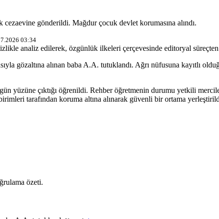
ak cezaevine gönderildi. Mağdur çocuk devlet korumasına alındı.
07.2026 03:34
izlikle analiz edilerek, özgünlük ilkeleri çerçevesinde editoryal süreçten 
sıyla gözaltına alınan baba A.A. tutuklandı. Ağrı nüfusuna kayıtlı olduğ
ün yüzüne çıktığı öğrenildi. Rehber öğretmenin durumu yetkili merciler
rimleri tarafından koruma altına alınarak güvenli bir ortama yerleştiril
ğrulama özeti.