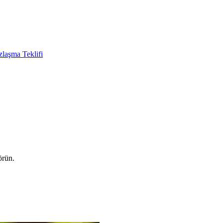
laşma Teklifi
örün.