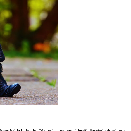
ulmuş halde bulundu. Olayın kazara gerçekleştiği üzerinde duruluyor.