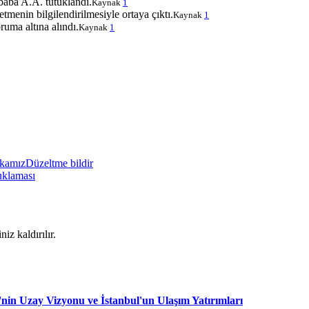
baba A.A. tutuklandı.
Kaynak
1
menin bilgilendirilmesiyle ortaya çıktı.
Kaynak
1
uma altına alındı.
Kaynak
1
ikamız
Düzeltme bildir
uklaması
iz kaldırılır.
nin Uzay Vizyonu ve İstanbul'un Ulaşım Yatırımları