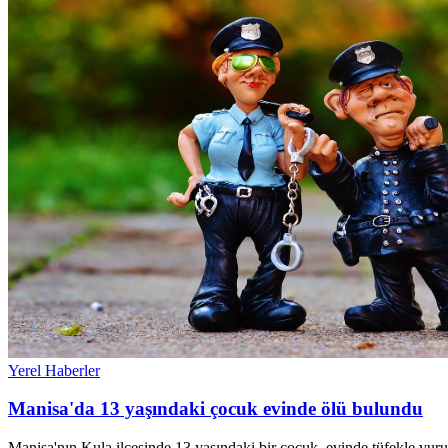
Yerel Haberler
Manisa'da 13 yaşındaki çocuk evinde ölü bulundu
Manisa'nın Kula ilçesinde 13 yaşındaki bir çocuk, evinde tüfekle vur